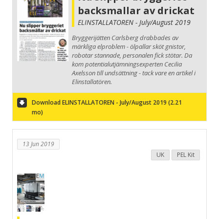
backsmallar av drickat
ELINSTALLATOREN - July/August 2019
Bryggerijätten Carlsberg drabbades av
märkliga elproblem - ölpallar sköt gnistor,
robotar stannade, personalen fick stötar. Da
kom potentialutjämningsexperten Cecilia
Axelsson till undsättning - tack vare en artikel i
Elinstallatören.
Download ELINSTALLATOREN - July/August 2019 (2.21
mo)
13 Jun 2019
UK
PEL Kit