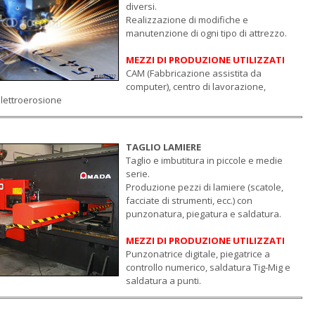
diversi.
Realizzazione di modifiche e
manutenzione di ogni tipo di attrezzo.
MEZZI DI PRODUZIONE UTILIZZATI
CAM (Fabbricazione assistita da
computer), centro di lavorazione,
lettroerosione
TAGLIO LAMIERE
Taglio e imbutitura in piccole e medie
serie.
Produzione pezzi di lamiere (scatole,
facciate di strumenti, ecc.) con
punzonatura, piegatura e saldatura.
MEZZI DI PRODUZIONE UTILIZZATI
Punzonatrice digitale, piegatrice a
controllo numerico, saldatura Tig-Mig e
saldatura a punti.