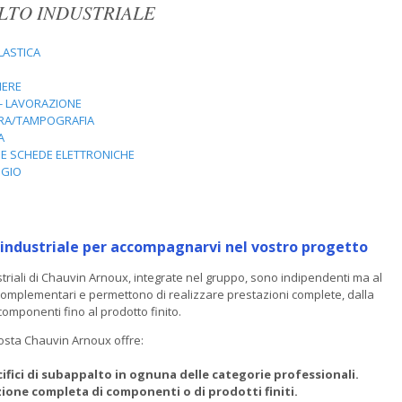
LTO INDUSTRIALE
LASTICA
IERE
- LAVORAZIONE
URA/TAMPOGRAFIA
A
E SCHEDE ELETTRONICHE
GIO
 industriale per accompagnarvi nel vostro progetto
ustriali di Chauvin Arnoux, integrate nel gruppo, sono indipendenti ma al
omplementari e permettono di realizzare prestazioni complete, dalla
omponenti fino al prodotto finito.
osta Chauvin Arnoux offre:
cifici di subappalto in ognuna delle categorie professionali
.
zione completa di componenti o di prodotti finiti
.