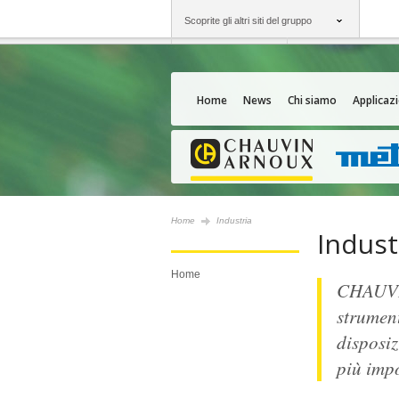
Scoprite gli altri siti del gruppo
Gruppo
Società
Chauvin Arnoux
Un'offerta al vostro
Home
News
Chi siamo
Applicazi
Home
Industria
Indust
Home
CHAUVIN
strument
disposiz
più impo