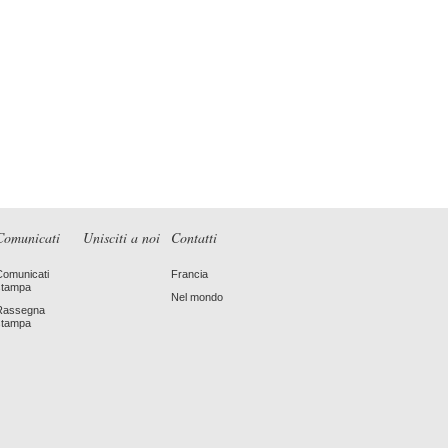
Comunicati
Unisciti a noi
Contatti
Comunicati
Francia
stampa
Nel mondo
Rassegna
stampa