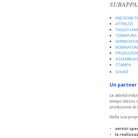
SUBAPPA
INIEZIONE P
ATTREZZI
TAGLIO LAM
TORNITURA 
VERNICIAT
BOBINATUR
PRODUZION
ASSEMBLAG
STAMPA
SHUNT
Un partner
Le attività ind
tempo stesso c
produzione di c
Nella sua prop
•
servizi spe
•
la realizza