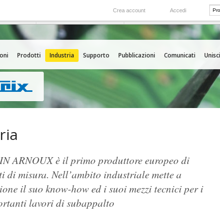
Crea account
Accedi
Nel mondo
 servizio
Le nostre filiali all'estero
oni
Prodotti
Industria
Supporto
Pubblicazioni
Comunicati
Unisci
ria
 ARNOUX è il primo produttore europeo di
i di misura. Nell’ambito industriale mette a
ione il suo know-how ed i suoi mezzi tecnici per i
rtanti lavori di subappalto