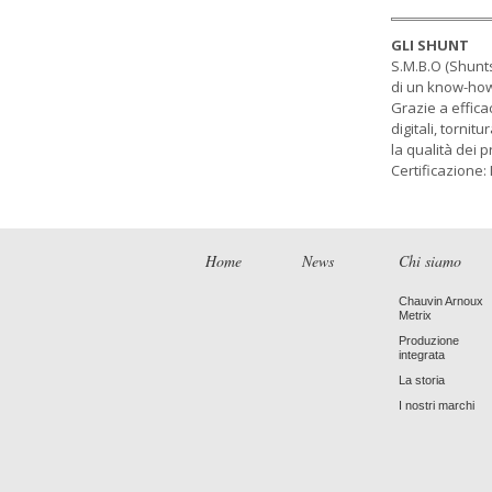
GLI SHUNT
S.M.B.O (Shunt
di un know-how 
Grazie a effica
digitali, tornit
la qualità dei p
Certificazione:
Home
News
Chi siamo
Chauvin Arnoux
Metrix
Produzione
integrata
La storia
I nostri marchi