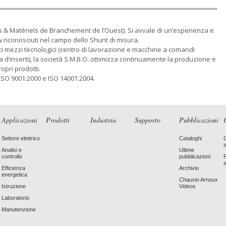
s & Matériels de Branchement de l’Ouest). Si avvale di un’esperienza e
riconosciuti nel campo dello Shunt di misura.
ci mezzi tecnologici (centro di lavorazione e macchine a comandi
ura d’inserti), la società S.M.B.O. ottimizza continuamente la produzione e
ropri prodotti.
 ISO 9001:2000 e ISO 14001:2004.
Applicazioni
Prodotti
Industria
Supporto
Pubblicazioni
Settore elettrico
Cataloghi
Analisi e
Ultime
controllo
pubblicazioni
Efficienza
Archivio
energetica
Chauvin Arnoux
Istruzione
Videos
Laboratorio
Manutenzione