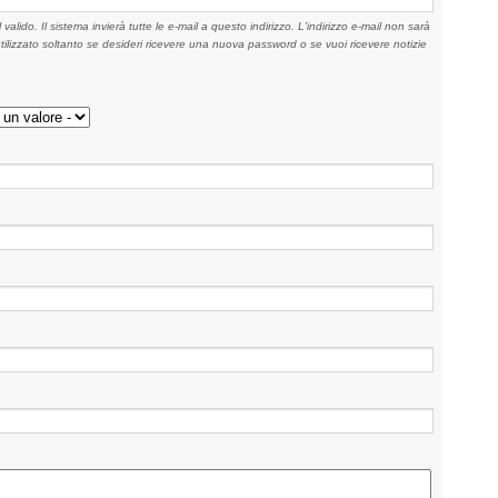
 valido. Il sistema invierà tutte le e-mail a questo indirizzo. L'indirizzo e-mail non sarà
tilizzato soltanto se desideri ricevere una nuova password o se vuoi ricevere notizie
.