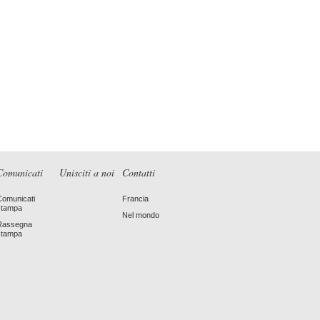
Comunicati
Unisciti a noi
Contatti
Comunicati
Francia
stampa
Nel mondo
Rassegna
stampa