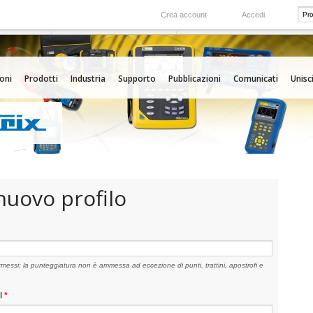
Crea account
Accedi
Nel mondo
 servizio
Le nostre filiali all'estero
oni
Prodotti
Industria
Supporto
Pubblicazioni
Comunicati
Unisci
nuovo profilo
rmessi; la punteggiatura non è ammessa ad eccezione di punti, trattini, apostrofi e
il
*