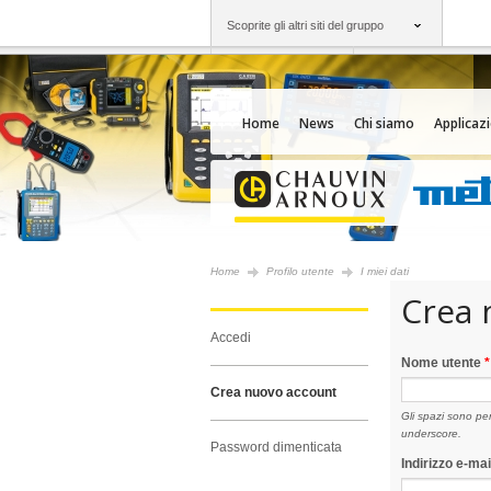
Scoprite gli altri siti del gruppo
Gruppo
Società
Chauvin Arnoux
Un'offerta al vostro
Home
News
Chi siamo
Applicazi
Home
Profilo utente
I miei dati
Crea 
accedi
Nome utente
*
crea nuovo account
Gli spazi sono pe
underscore.
password dimenticata
Indirizzo e-ma