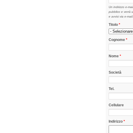
Un indirizzo e-mail
pubblico e verrà u
e avvisi via e-mail
Titolo
*
Cognome
*
Nome
*
Società
Tel.
Cellulare
Indirizzo
*