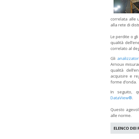
correlata alle 
alla rete di dis
Le perdite o g
qualità dell’en
correlato al de
Gli
analizzator
Arnoux misuran
qualità dell’e
acquisire e re
forme d’onda.
In seguito, 
DataView®
.
Questo agevola 
alle norme.
ELENCO DEI