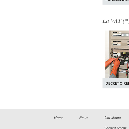
La VAT (*)
DECRETO REL
Home
News
Chi siamo
Chauvin Arnoux