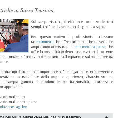
ttriche in Bassa Tensione
Sul campo risulta più efficiente condurre dei test
semplici al fine di avere una diagnostica rapida.
Per questo motivo i professionisti utilizzano
un
multimetro
che offre caratteristiche universali e
ampi campi di misura, o il
multimetro a pinza
, che
offre la possibilità di determinare valori di corrente
enza contatto né intervento meccanico sull’impianto e sul conduttore da
atore.
sti due tipi di strumenti è importante al fine di garantire un intervento e
pestivi e accurati. Forte della propria esperienza, Chauvin Arnoux,
a un’ampia gamma di prodotti le cui funzionalità, sicurezza e
no apprezzate.
ta dei multimetri
ta dei multimetri a pinza
oluzione DigiFlex
TÀ DEI MULTIMETRI CHAUVIN ARNOUX E METRIX