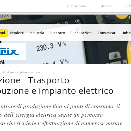
Crea account
Accedi
Nel mondo
 servizio
Le nostre filiali all'estero
oni
Prodotti
Industria
Supporto
Pubblicazioni
Comunicati
Unisci
tribuzione e impianto elettrico
ione - Trasporto -
buzione e impianto elettrico
ntrale di produzione fino ai punti di consumo, il
o dell’energia elettrica segue un percorso
o che richiede l’effettuazione di numerose misure