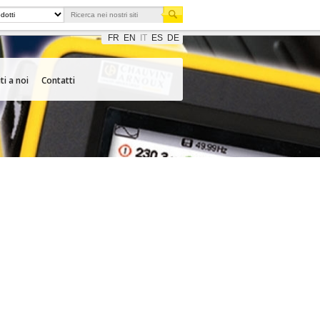
FR
EN
IT
ES
DE
ti a noi
Contatti