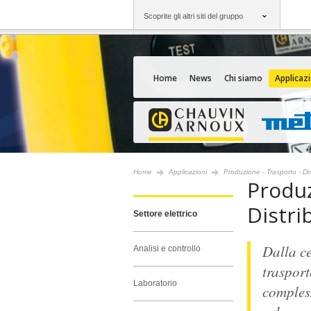
Scoprite gli altri siti del gruppo
Gruppo
Società
Chauvin Arnoux
Un'offerta al vostro
Home
News
Chi siamo
Applicazi
Home
Applicazioni
Produzione - Trasporto - Dis
Produz
Distri
Settore elettrico
Dalla ce
Analisi e controllo
trasport
Laboratorio
compless