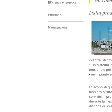
sul cam
Efficienza energetica
Dalla pro
Istruzione
Manutenzione
• centrali di pr
• un sistema d
tensione e poi
• un impianto el
Lo scopo di que
maniera sicura
servizio, i pr
durante la mes
dispone di un’