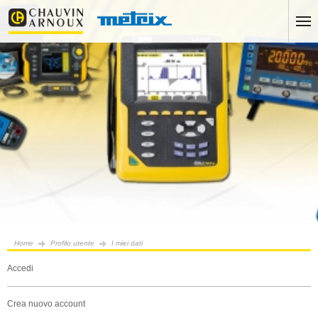
Home
Profilo utente
I miei dati
accedi
crea nuovo account