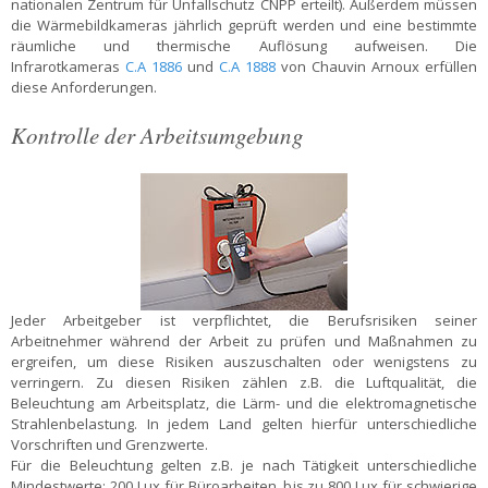
nationalen Zentrum für Unfallschutz CNPP erteilt). Außerdem müssen
die Wärmebildkameras jährlich geprüft werden und eine bestimmte
räumliche und thermische Auflösung aufweisen. Die
Infrarotkameras
C.A 1886
und
C.A 1888
von Chauvin Arnoux erfüllen
diese Anforderungen.
Kontrolle der Arbeitsumgebung
Jeder Arbeitgeber ist verpflichtet, die Berufsrisiken seiner
Arbeitnehmer während der Arbeit zu prüfen und Maßnahmen zu
ergreifen, um diese Risiken auszuschalten oder wenigstens zu
verringern. Zu diesen Risiken zählen z.B. die Luftqualität, die
Beleuchtung am Arbeitsplatz, die Lärm- und die elektromagnetische
Strahlenbelastung. In jedem Land gelten hierfür unterschiedliche
Vorschriften und Grenzwerte.
Für die Beleuchtung gelten z.B. je nach Tätigkeit unterschiedliche
Mindestwerte: 200 Lux für Büroarbeiten, bis zu 800 Lux für schwierige