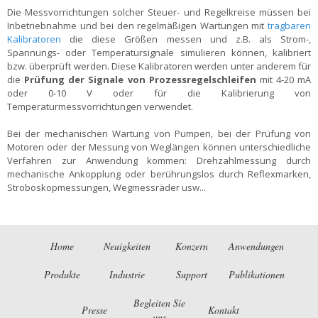
Die Messvorrichtungen solcher Steuer- und Regelkreise müssen bei
Inbetriebnahme und bei den regelmäßigen Wartungen mit
tragbaren
Kalibratoren
die diese Größen messen und z.B. als Strom-,
Spannungs- oder Temperatursignale simulieren können, kalibriert
bzw. überprüft werden. Diese Kalibratoren werden unter anderem für
die
Prüfung der Signale von Prozessregelschleifen
mit 4‑20 mA
oder 0‑10 V oder für die Kalibrierung von
Temperaturmessvorrichtungen verwendet.
Bei der mechanischen Wartung von Pumpen, bei der Prüfung von
Motoren oder der Messung von Weglängen können unterschiedliche
Verfahren zur Anwendung kommen: Drehzahlmessung durch
mechanische Ankopplung oder berührungslos durch Reflexmarken,
Stroboskopmessungen, Wegmessräder usw...
Home
Neuigkeiten
Konzern
Anwendungen
Produkte
Industrie
Support
Publikationen
Begleiten Sie
Presse
Kontakt
uns