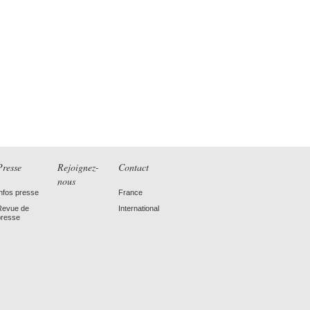
Presse
Rejoignez-
Contact
nous
Infos presse
France
Revue de
International
presse