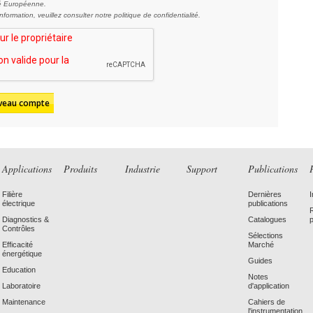
 Européenne.
information,
veuillez consulter notre politique de confidentialité.
Applications
Produits
Industrie
Support
Publications
Filière
Dernières
électrique
publications
Diagnostics &
Catalogues
Contrôles
Sélections
Efficacité
Marché
énergétique
Guides
Education
Notes
Laboratoire
d'application
Maintenance
Cahiers de
l'instrumentation