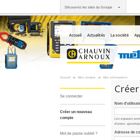
Découvrez les sites du Groupe
Groupe
Sociétés
Chauvin Arnoux
Une offre à votre se
Accueil
Actualités
La société
App
Accueil
Mon compte
Mes informations
Créer
se connecter
Nom d'utilisa
créer un nouveau
compte
Les espaces sont a
d'union, apostroph
Adresse de co
mot de passe oublié ?