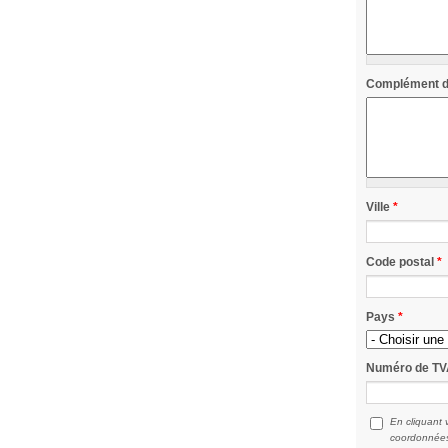
Complément d
Ville
*
Code postal
*
Pays
*
Numéro de T
En cliquant 
coordonnées 