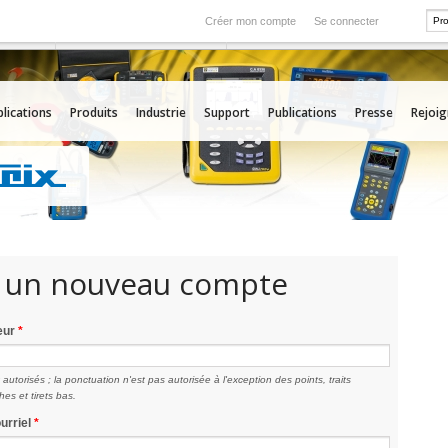
Créer mon compte
Se connecter
International
rvice
Nos filiales à l'étranger
lications
Produits
Industrie
Support
Publications
Presse
Rejoi
 un nouveau compte
teur
*
utorisés ; la ponctuation n'est pas autorisée à l'exception des points, traits
es et tirets bas.
urriel
*