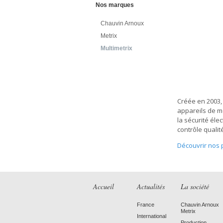
Nos marques
Chauvin Arnoux
Metrix
Multimetrix
Créée en 2003,
appareils de m
la sécurité él
contrôle quali
Découvrir nos 
Accueil
Actualités
La société
France
Chauvin Arnoux
Metrix
International
Production