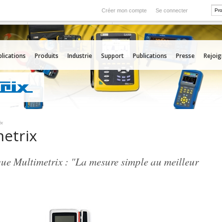
Créer mon compte
Se connecter
International
rvice
Nos filiales à l'étranger
lications
Produits
Industrie
Support
Publications
Presse
Rejoi
ix
etrix
ue Multimetrix : "La mesure simple au meilleur