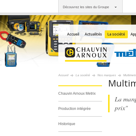
Découvrez les sites du Groupe
Groupe
Sociétés
Chauvin Arnoux
Une offre à votre se
Accueil
Actualités
La société
App
Accueil
La société
Nos marques
Multimetr
Multim
Chauvin Arnoux Metrix
La marq
prix"
Production intégrée
Historique