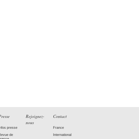
Presse
Rejoignez-
Contact
nous
Infos presse
France
Revue de
International
presse